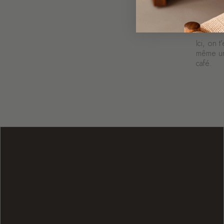
En
Ici, on 
même une
café.