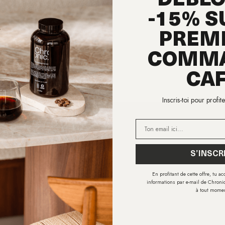
DÉBL
-15% S
PREM
COMM
CA
Inscris-toi pour profit
E-mail
S’INSCR
afé, des bons plans et zéro capsule
En profitant de cette offre, tu a
informations par e-mail de Chronic
à tout mome