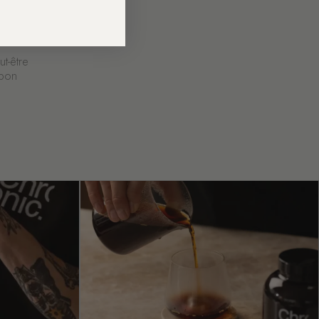
ut-être
 bon