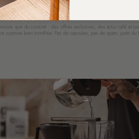
voyer
t’envoie que du concret : des offres exclusives, des actus café et pe
 surprise bien torréfiée. Pas de capsules, pas de spam, juste du