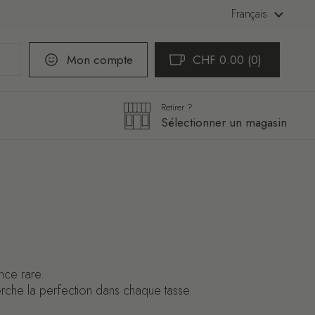
Langue
Français
Mon compte
CHF 0.00
0
Ouvrir le panier
Mon panier Total:
produit dans votre pani
Retirer ?
Sélectionner un magasin
nce rare.
erche la perfection dans chaque tasse.