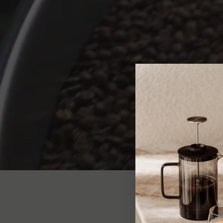
W
Pl
co