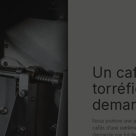
Un caf
torréfi
deman
Nous portons une at
cafés d'une extrême
demande par lot de