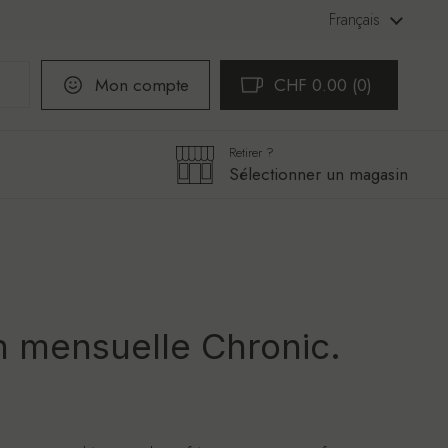
Langue
Français
Mon compte
CHF 0.00
0
Ouvrir le panier
Mon panier Total:
produit dans votre pani
Retirer ?
Sélectionner un magasin
n mensuelle Chronic.