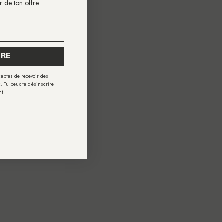
er de ton offre
IRE
cceptes de recevoir des
. Tu peux te désinscrire
nt.