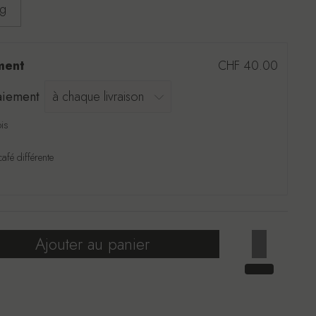
0g
ment
CHF 40.00
paiement
is
afé différente
Ajouter au panier