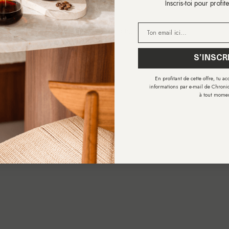
Inscris-toi pour profit
untry
Language
E-mail
Switzerland (CHF
English
CHF)
S’INSCR
Shop now
En profitant de cette offre, tu a
informations par e-mail de Chronic
à tout mome