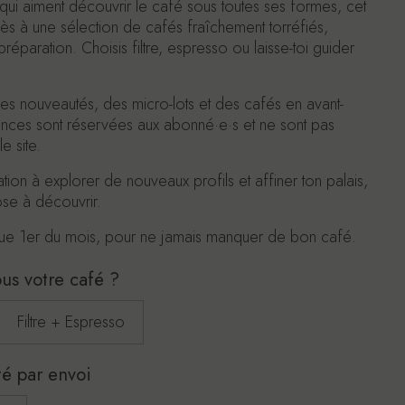
qui aiment découvrir le café sous toutes ses formes, cet
 à une sélection de cafés fraîchement torréfiés,
éparation. Choisis filtre, espresso ou laisse-toi guider
 nouveautés, des micro-lots et des cafés en avant-
ences sont réservées aux abonné·e·s et ne sont pas
e site.
tion à explorer de nouveaux profils et affiner ton palais,
se à découvrir.
haque 1er du mois, pour ne jamais manquer de bon café.
s votre café ?
Filtre + Espresso
té par envoi