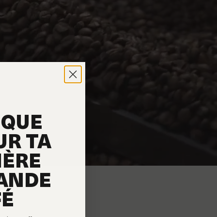
OQUE
UR TA
IÈRE
ANDE
FÉ