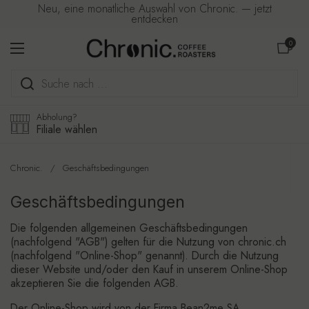
Zum Inhalt springen
Neu, eine monatliche Auswahl von Chronic. — jetzt
entdecken
Warenkorb ö
0
Menü öffnen
Abholung?
Filiale wählen
Chronic.
/
Geschäftsbedingungen
Geschäftsbedingungen
Die folgenden allgemeinen Geschäftsbedingungen
(nachfolgend "AGB") gelten für die Nutzung von chronic.ch
(nachfolgend "Online-Shop" genannt). Durch die Nutzung
dieser Website und/oder den Kauf in unserem Online-Shop
akzeptieren Sie die folgenden AGB.
Der Online-Shop wird von der Firma Bean2me SA