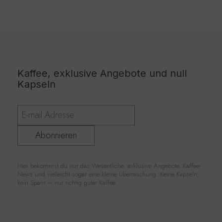
Kaffee, exklusive Angebote und null
Kapseln
Abonnieren
Hier bekommst du nur das Wesentliche: exklusive Angebote, Kaffee-
News und vielleicht sogar eine kleine Überraschung. Keine Kapseln,
kein Spam – nur richtig guter Kaffee.