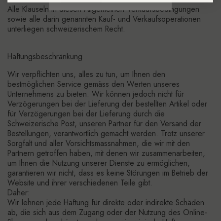
Alle Klauseln in diesen Allgemeinen Verkaufsbedingungen
sowie alle darin genannten Kauf- und Verkaufsoperationen
unterliegen schweizerischem Recht.
Haftungsbeschränkung
Wir verpflichten uns, alles zu tun, um Ihnen den
bestmöglichen Service gemäss den Werten unseres
Unternehmens zu bieten. Wir können jedoch nicht für
Verzögerungen bei der Lieferung der bestellten Artikel oder
für Verzögerungen bei der Lieferung durch die
Schweizerische Post, unseren Partner für den Versand der
Bestellungen, verantwortlich gemacht werden. Trotz unserer
Sorgfalt und aller Vorsichtsmassnahmen, die wir mit den
Partnern getroffen haben, mit denen wir zusammenarbeiten,
um Ihnen die Nutzung unserer Dienste zu ermöglichen,
garantieren wir nicht, dass es keine Störungen im Betrieb der
Website und ihrer verschiedenen Teile gibt.
Daher:
Wir lehnen jede Haftung für direkte oder indirekte Schäden
ab, die sich aus dem Zugang oder der Nutzung des Online-