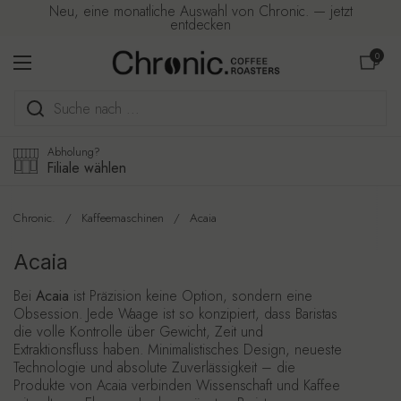
Zum Inhalt springen
Neu, eine monatliche Auswahl von Chronic. — jetzt
entdecken
Warenkorb ö
0
Menü öffnen
Abholung?
Filiale wählen
Chronic.
/
Kaffeemaschinen
/
Acaia
Acaia
Bei
Acaia
ist Präzision keine Option, sondern eine
Obsession. Jede Waage ist so konzipiert, dass Baristas
die volle Kontrolle über Gewicht, Zeit und
Extraktionsfluss haben. Minimalistisches Design, neueste
Technologie und absolute Zuverlässigkeit – die
Produkte von Acaia verbinden Wissenschaft und Kaffee