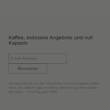
Kaffee, exklusive Angebote und null
Kapseln
Abonnieren
Hier bekommst du nur das Wesentliche: exklusive Angebote, Kaffee-
News und vielleicht sogar eine kleine Überraschung. Keine Kapseln,
kein Spam – nur richtig guter Kaffee.