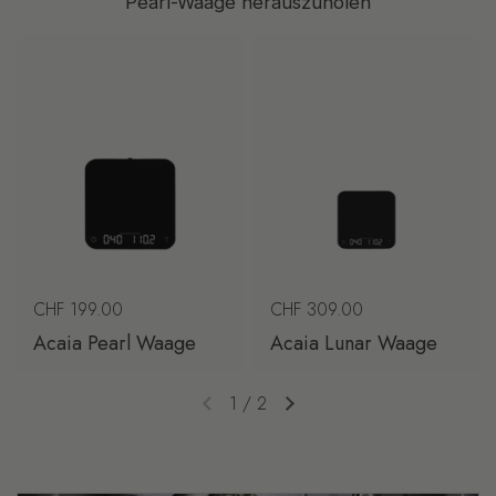
Pearl-Waage herauszuholen
Regulärer Preis
CHF 199.00
Regulärer Preis
CHF 309.00
Acaia Pearl Waage
Acaia Lunar Waage
1
/
2
Vorherige Folie
Nächste Folie