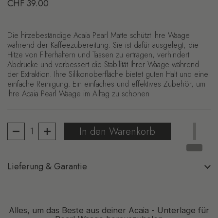
Regulärer Preis
CHF 39.00
Die hitzebeständige Acaia Pearl Matte schützt Ihre Waage
während der Kaffeezubereitung. Sie ist dafür ausgelegt, die
Hitze von Filterhaltern und Tassen zu ertragen, verhindert
Abdrücke und verbessert die Stabilität Ihrer Waage während
der Extraktion. Ihre Silikonoberfläche bietet guten Halt und eine
einfache Reinigung. Ein einfaches und effektives Zubehör, um
Ihre Acaia Pearl Waage im Alltag zu schonen
Anzahl
In den Warenkorb
Lieferung & Garantie
Alles, um das Beste aus deiner Acaia - Unterlage für