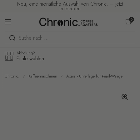
Zum Inhalt springen
Neu, eine monatliche Auswahl von Chronic. — jetzt
entdecken
Warenkorb ö
0
Menü öffnen
Abholung?
Filiale wählen
Chronic.
/
Kaffeemaschinen
/
Acaia - Unterlage für Pearl-Waage