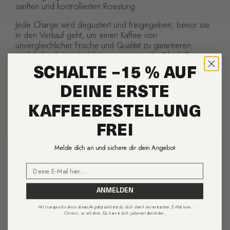
sanften und kontrollierten Roestung.
Jede Charge wird degustiert und freigegeben, bevor sie
in den Verkauf geht, um einen Kaffee von
unvergleichlicher Frische und Qualität zu garantieren,
perfekt für deinen Lieblingsespresso oder Filterkaffee.
SCHALTE −15 % AUF
Unsere Kaffees entdecken
DEINE ERSTE
KAFFEEBESTELLUNG
FREI
Melde dich an und sichere dir dein Angebot
Email
ANMELDEN
Mit Inanspruchnahme dieses Angebots erklärst du dich damit einverstanden, E-Mails von
Chronic. zu erhalten. Du kannst dich jederzeit abmelden.