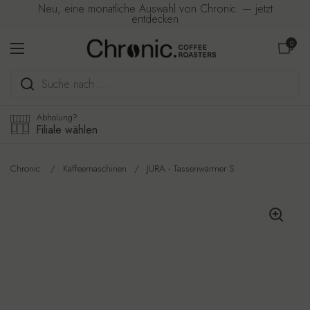
Zum Inhalt springen
Neu, eine monatliche Auswahl von Chronic. — jetzt
entdecken
Warenkorb ö
0
Menü öffnen
Abholung?
Filiale wählen
Chronic.
/
Kaffeemaschinen
/
JURA - Tassenwärmer S