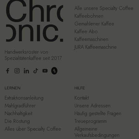
Alle unsere Specialty Coffee
Kaffeebohnen
Gemahlener Kaffee
Kaffee Abo
Kaffeemaschinen
JURA Kaffeemaschine
Handwerksröster von
Spezialitätenkaffee seit 2017
Facebook
Instagram
LinkedIn
TikTok
YouTube
LERNEN
HILFE
Extraktionsanleitung
Kontakt
Mahlgradführer
Unsere Adressen
Nachhaltigkeit
Häufig gestellte Fragen
Die Röstung
Treueprogramm
Alles über Specialty Coffee
Allgemeine
Verkaufsbedingungen