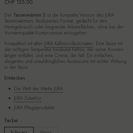
Regulärer Preis
CHF 125.00
Der
Tassenwärmer S
ist die kompakte Version des JURA
Tassenwärmers. Reduziertes Format, gedacht für den
Heimgebrauch oder begrenzte Arbeitsflächen, ohne bei der
Vorwärmqualität Kompromisse einzugehen.
Kompatibel mit allen
JURA Kaffeevollautomaten
. Eine Tasse mit
der richtigen Temperatur bedeutet Kaffee, der seine Aromen
länger entfaltet, und eine Crema, die hält. Ein einfaches,
elegantes und unaufdringliches Accessoire mit echter Wirkung
in der Tasse.
Entdecken:
Die Welt der Marke JURA
JURA Zubehör
JURA Pflegeprodukte
Farbe
Schwarz
Weiss