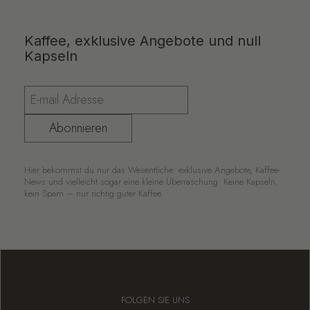
Kaffee, exklusive Angebote und null
Kapseln
Abonnieren
Hier bekommst du nur das Wesentliche: exklusive Angebote, Kaffee-
News und vielleicht sogar eine kleine Überraschung. Keine Kapseln,
kein Spam – nur richtig guter Kaffee.
FOLGEN SIE UNS