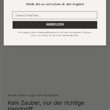
perfekt für deinen Lieblingsespresso oder Filterkaffee.
Melde dich an und sichere dir dein Angebot
Email
Unsere Kaffees entdecken
ANMELDEN
Mit Inanspruchnahme dieses Angebots erklärst du dich damit einverstanden, E-Mails von
Chronic. zu erhalten. Du kannst dich jederzeit abmelden.
Besser trinken ist gar nicht kompliziert.
Kein Zauber, nur der richtige
Handgriff.