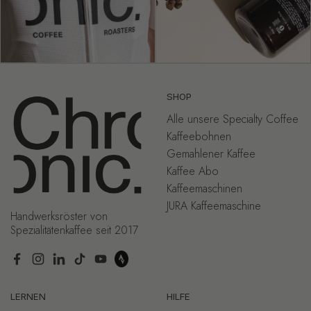
SHOP
Alle unsere Specialty Coffee
Kaffeebohnen
Gemahlener Kaffee
Kaffee Abo
Kaffeemaschinen
JURA Kaffeemaschine
Handwerksröster von
Spezialitätenkaffee seit 2017
Facebook
Instagram
LinkedIn
TikTok
YouTube
LERNEN
HILFE