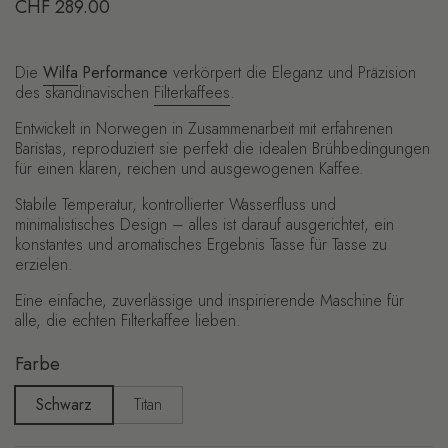
Regulärer Preis
CHF 289.00
Die
Wilfa
Performance
verkörpert die Eleganz und Präzision
des skandinavischen
Filterkaffees
.
Entwickelt in Norwegen in Zusammenarbeit mit erfahrenen
Baristas, reproduziert sie perfekt die idealen Brühbedingungen
für einen klaren, reichen und ausgewogenen Kaffee.
Stabile Temperatur, kontrollierter Wasserfluss und
minimalistisches Design – alles ist darauf ausgerichtet, ein
konstantes und aromatisches Ergebnis Tasse für Tasse zu
erzielen.
Eine einfache, zuverlässige und inspirierende Maschine für
alle, die echten Filterkaffee lieben.
Farbe
Schwarz
Titan