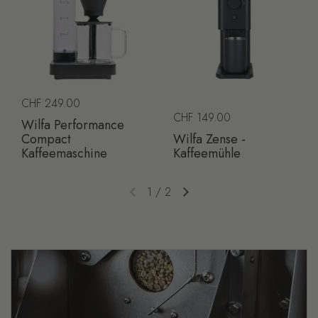
Regulärer Preis
CHF 249.00
Regulärer Preis
CHF 149.00
Wilfa Performance
Compact
Wilfa Zense -
Kaffeemaschine
Kaffeemühle
1
/
2
Vorherige Folie
Nächste Folie