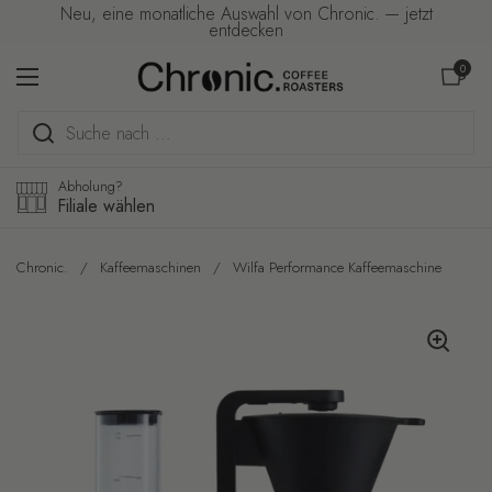
Zum Inhalt springen
Neu, eine monatliche Auswahl von Chronic. — jetzt
entdecken
Warenkorb ö
0
Menü öffnen
Abholung?
Filiale wählen
Chronic.
/
Kaffeemaschinen
/
Wilfa Performance Kaffeemaschine