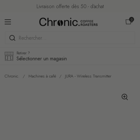
Passer au contenu
Livraison offerte dès 50.- d’achat
Ouvrir le pa
0
Ouvrir le menu
Retirer ?
Sélectionner un magasin
Chronic.
/
Machines à café
/
JURA - Wireless Transmitter