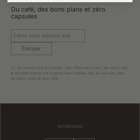
Du café, des bons plans et zéro
capsules
Envoyer
Ici, on t’envoie que du concret : des offres exclusives, des actus café
et peut-être même une surprise bien torréfiée. Pas de capsules, pas
de spam, juste du bon café.
SUIVEZ-NOUS