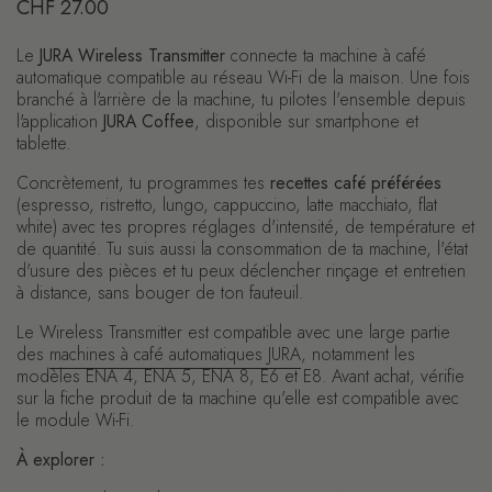
Prix régulier
CHF 27.00
Le
JURA Wireless Transmitter
connecte ta machine à café
automatique compatible au réseau Wi-Fi de la maison. Une fois
branché à l'arrière de la machine, tu pilotes l'ensemble depuis
l'application
JURA Coffee
, disponible sur smartphone et
tablette.
Concrètement, tu programmes tes
recettes café préférées
(espresso, ristretto, lungo, cappuccino, latte macchiato, flat
white) avec tes propres réglages d'intensité, de température et
de quantité. Tu suis aussi la consommation de ta machine, l'état
d'usure des pièces et tu peux déclencher rinçage et entretien
à distance, sans bouger de ton fauteuil.
Le Wireless Transmitter est compatible avec une large partie
des
machines à café automatiques JURA
, notamment les
modèles ENA 4, ENA 5, ENA 8, E6 et E8. Avant achat, vérifie
sur la fiche produit de ta machine qu'elle est compatible avec
le module Wi-Fi.
À explorer :