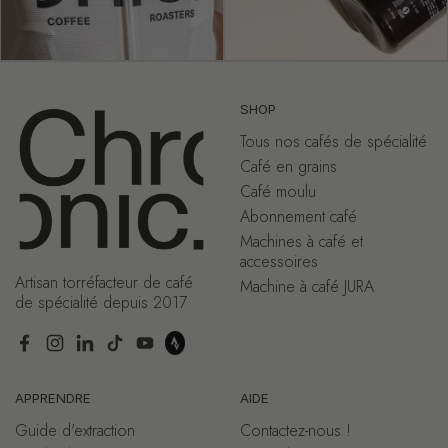
SHOP
Tous nos cafés de spécialité
Café en grains
Café moulu
Abonnement café
Machines à café et
accessoires
Artisan torréfacteur de café
Machine à café JURA
de spécialité depuis 2017
Facebook
Instagram
LinkedIn
TikTok
YouTube
APPRENDRE
AIDE
Guide d'extraction
Contactez-nous !