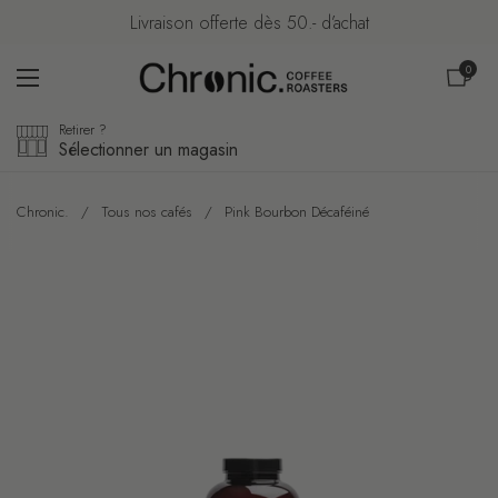
Passer au contenu
Livraison offerte dès 50.- d’achat
Ouvrir le pa
0
Ouvrir le menu
Retirer ?
Sélectionner un magasin
Chronic.
/
Tous nos cafés
/
Pink Bourbon Décaféiné