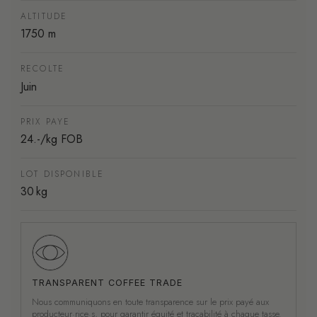
ALTITUDE
1750 m
RECOLTE
Juin
PRIX PAYE
24.-/kg FOB
LOT DISPONIBLE
30 kg
TRANSPARENT COFFEE TRADE
Nous communiquons en toute transparence sur le prix payé aux
producteur·rice·s, pour garantir équité et traçabilité à chaque tasse.