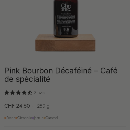
Pink Bourbon Décaféiné – Café
de spécialité
2 avis
Prix régulier
CHF 24.50
·
250 g
Pêche
Citronelle
Jasmin
Caramel