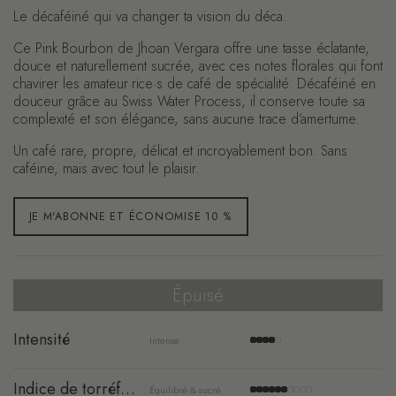
Le décaféiné qui va changer ta vision du déca.
Ce Pink Bourbon de Jhoan Vergara offre une tasse éclatante,
douce et naturellement sucrée, avec ces notes florales qui font
chavirer les amateur·rice·s de café de spécialité. Décaféiné en
douceur grâce au
Swiss Water Process
, il conserve toute sa
complexité et son élégance, sans aucune trace d’amertume.
Un café rare, propre, délicat et incroyablement bon. Sans
caféine, mais avec tout le plaisir.
JE M'ABONNE ET ÉCONOMISE 10 %
Achat unique
CHF 24.50
Épuisé
Abonnement
CHF 22.05
REMISE 10%
Intensité
Intense
Indice de torréfaction
Équilibré & sucré