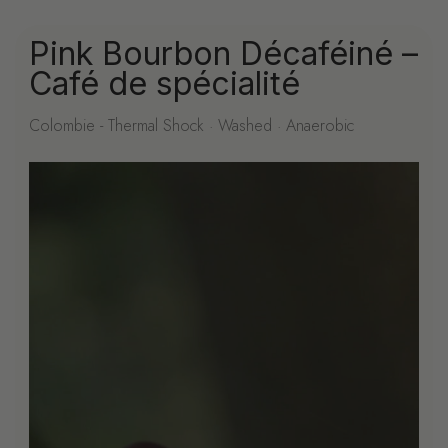
Pink Bourbon Décaféiné –
Café de spécialité
Colombie - Thermal Shock · Washed · Anaerobic