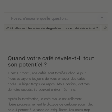
Quelles sont les notes de dégustation de ce café décaféiné ?
Co
Quand votre café révèle-t-il tout
son potentiel ?
Chez Chronic., nos cafés sont torréfiés chaque jour.
Nous essayons toujours de vous envoyer des cafés
après un léger temps de repos. Mais parfois, victimes
de notre succès, ils peuvent arriver très frais.
Après la torréfaction, le café évolue naturellement. Il
libère progressivement le dioxyde de carbone accumulé,
ce qui permet à la tasse de s'équilibrer. Les notes trop