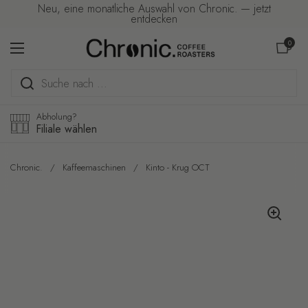
Zum Inhalt springen
Neu, eine monatliche Auswahl von Chronic. — jetzt
entdecken
Warenkorb ö
0
Menü öffnen
Abholung?
Filiale wählen
Chronic.
/
Kaffeemaschinen
/
Kinto - Krug OCT