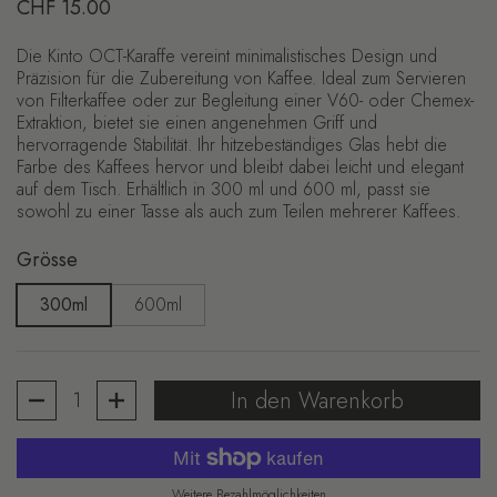
Regulärer Preis
CHF 15.00
Die Kinto OCT-Karaffe vereint minimalistisches Design und
Präzision für die Zubereitung von Kaffee. Ideal zum Servieren
von Filterkaffee oder zur Begleitung einer V60- oder Chemex-
Extraktion, bietet sie einen angenehmen Griff und
hervorragende Stabilität. Ihr hitzebeständiges Glas hebt die
Farbe des Kaffees hervor und bleibt dabei leicht und elegant
auf dem Tisch. Erhältlich in 300 ml und 600 ml, passt sie
sowohl zu einer Tasse als auch zum Teilen mehrerer Kaffees.
Grösse
300ml
600ml
Anzahl
In den Warenkorb
Weitere Bezahlmöglichkeiten