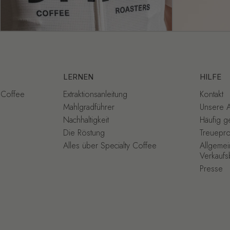
LERNEN
HILFE
y Coffee
Extraktionsanleitung
Kontakt
Mahlgradführer
Unsere 
Nachhaltigkeit
Häufig ge
Die Röstung
Treuepr
Alles über Specialty Coffee
Allgemei
Verkauf
Presse