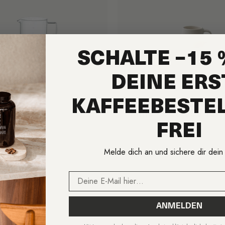
SCHALTE −15 
DEINE ERS
r Preis
15.00
Regulärer Preis
ab CHF 21.00
KAFFEEBESTE
- Krug OCT
Kinto - SCS-S03 Tass
FREI
Melde dich an und sichere dir dei
Email
ANMELDEN