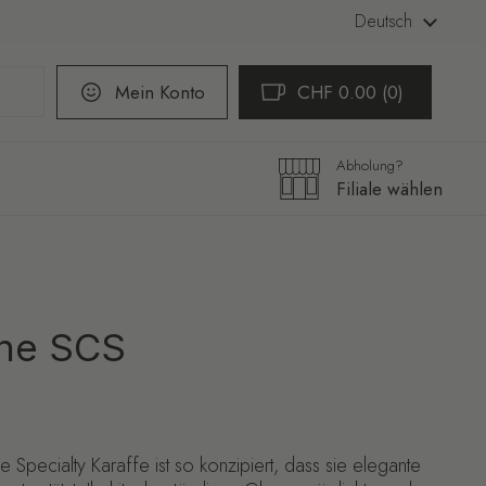
Sprache
Deutsch
Mein Konto
CHF 0.00
0
Warenkorb öffnen
Warenkorb Gesamtbetr
im Warenkorb
Abholung?
Filiale wählen
nne SCS
 Specialty Karaffe ist so konzipiert, dass sie elegante