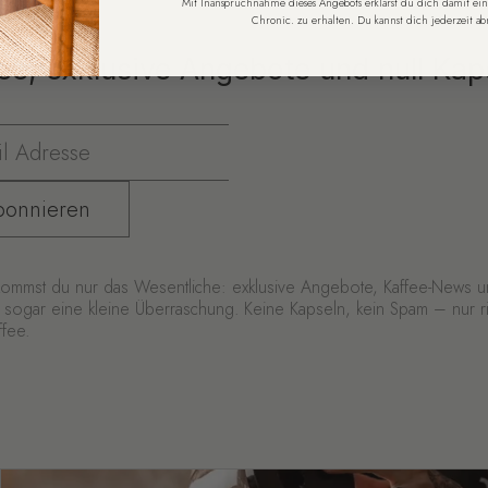
Mit Inanspruchnahme dieses Angebots erklärst du dich damit ein
Chronic. zu erhalten. Du kannst dich jederzeit a
ee, exklusive Angebote und null Kap
bonnieren
kommst du nur das Wesentliche: exklusive Angebote, Kaffee-News 
ht sogar eine kleine Überraschung. Keine Kapseln, kein Spam – nur ri
ffee.