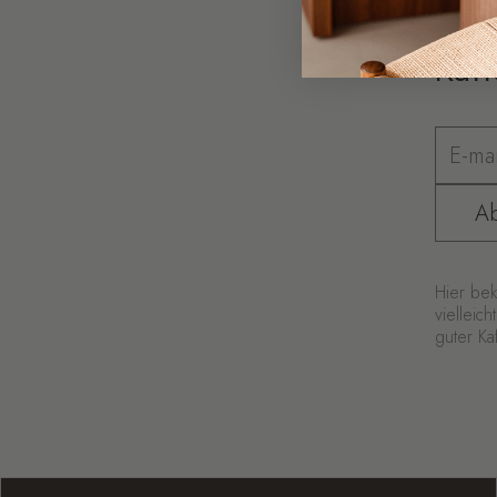
Kaff
A
Hier be
vielleic
guter Ka