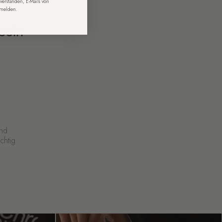
verstanden, E-Mails von
bmelden.
seln
und
chtig