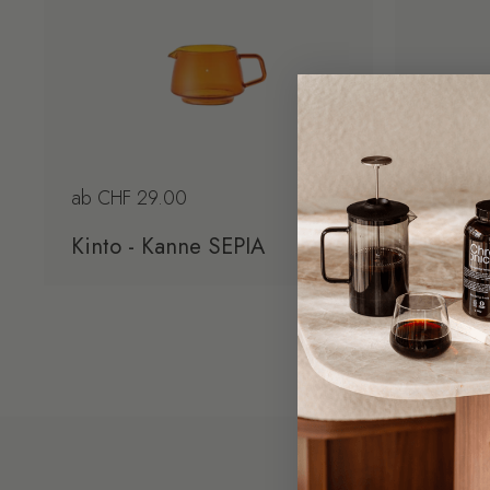
Regulärer Preis
ab CHF 29.00
Reguläre
ab CHF 
Kinto - Kanne SEPIA
Kinto 