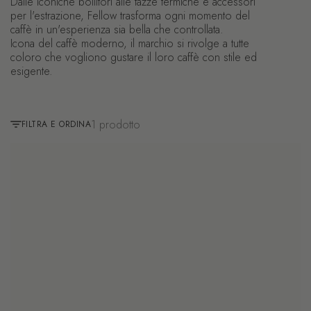
Dalle iconiche bollitori alle tazze termiche e accessori
per l'estrazione, Fellow trasforma ogni momento del
caffè in un'esperienza sia bella che controllata.
Icona del caffè moderno, il marchio si rivolge a tutte
coloro che vogliono gustare il loro caffè con stile ed
esigente.
1 prodotto
FILTRA E ORDINA