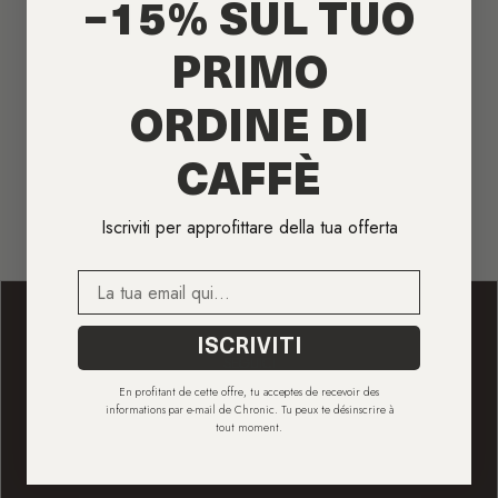
−15% SUL TUO
PRIMO
Invia
ORDINE DI
Qui, ti inviamo solo cose concrete: offerte esclusive, notizie sul caffè
CAFFÈ
e magari anche una sorpresa ben tostata. Niente capsule, niente
spam, solo buon caffè.
Iscriviti per approfittare della tua offerta
E-mail
ISCRIVITI
SEGUICI
En profitant de cette offre, tu acceptes de recevoir des
informations par e-mail de Chronic. Tu peux te désinscrire à
Instagram
TikTok
tout moment.