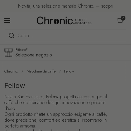
Passa ai contenuti
Novità, una selezione mensile Chronic. — scopri
Apri carre
0
Apri menu
Ritirare?
Seleziona negozio
Chronic.
/
Macchine da caffè
/
Fellow
Fellow
Nata a San Francisco,
Fellow
progetta accessori per il
caffè che combinano design, innovazione e piacere
d'uso.
Ogni prodotto riflette un approccio esigente al caffè,
dove precisione, comfort ed estetica si incontrano in
perfetta armonia.