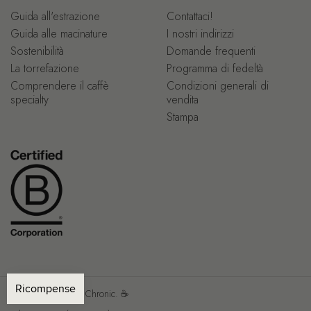
Guida all'estrazione
Contattaci!
Guida alle macinature
I nostri indirizzi
Sostenibilità
Domande frequenti
La torrefazione
Programma di fedeltà
Comprendere il caffè
Condizioni generali di
specialty
vendita
Stampa
Copyright © 2026
Chronic.
☕