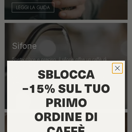
LEGGI LA GUIDA
Sifone
Spettacolare e preciso, il sifone offre un caffè di
grande purezza, con aromi netti ed eleganti.
Questo metodo valorizza la finezza del caffè, a
SBLOCCA
condizione di padroneggiare bene temperatura e
tempistica.
−15% SUL TUO
LEGGI LA GUIDA
PRIMO
ORDINE DI