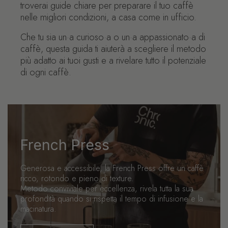
troverai guide chiare per preparare il tuo caffè
nelle migliori condizioni, a casa come in ufficio.
Che tu sia un·a curioso·a o un·a appassionato·a di
caffè, questa guida ti aiuterà a scegliere il metodo
più adatto ai tuoi gusti e a rivelare tutto il potenziale
di ogni caffè.
French Press
Generosa e accessibile, la French Press offre un caffè
ricco, rotondo e pieno di texture.
Metodo conviviale per eccellenza, rivela tutta la sua
profondità quando si rispetta il tempo di infusione e la
macinatura.