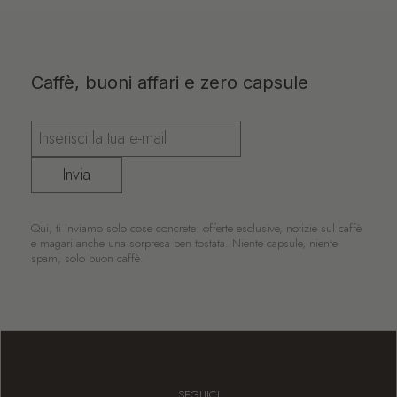
Caffè, buoni affari e zero capsule
Invia
Qui, ti inviamo solo cose concrete: offerte esclusive, notizie sul caffè
e magari anche una sorpresa ben tostata. Niente capsule, niente
spam, solo buon caffè.
SEGUICI