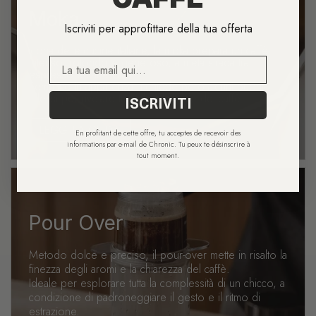
CAFFÈ
Moka
Iscriviti per approfittare della tua offerta
Icona delle cucine italiane, la moka prepara un caffè
intenso, rotondo e generoso, a metà strada tra
E-mail
espresso e caffè filtro.
Semplice in apparenza, richiede però alcuni buoni
riflessi per rivelare tutto il potenziale del caffè.
ISCRIVITI
LEGGI LA GUIDA
En profitant de cette offre, tu acceptes de recevoir des
informations par e-mail de Chronic. Tu peux te désinscrire à
tout moment.
Pour Over
Metodo dolce e preciso, il pour-over mette in risalto la
finezza degli aromi e la chiarezza del caffè.
Ideale per esplorare tutta la complessità di un chicco, a
condizione di padroneggiare il gesto e il ritmo di
estrazione.