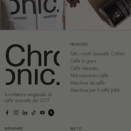
NEGOZIO
Tutti i nostri Specialty Coffee
Caffè in grani
Caffè macinato
Abbonamento caffè
Macchine da caffè
Macchina per il caffè JURA
Torrefattore artigianale di
caffè specialty dal 2017
Facebook
Instagram
LinkedIn
TikTok
YouTube
IMPARARE
AIUTO