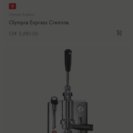
D
Olympia Express
Olympia Express Cremina
Prezzo di listino
CHF 3,680.00