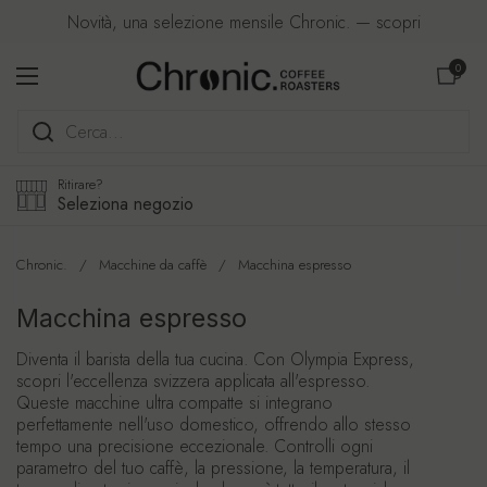
Passa ai contenuti
Novità, una selezione mensile Chronic. — scopri
Apri carre
0
Apri menu
Ritirare?
Seleziona negozio
Chronic.
/
Macchine da caffè
/
Macchina espresso
Macchina espresso
Diventa il barista della tua cucina. Con Olympia Express,
scopri l'eccellenza svizzera applicata all'espresso.
Queste macchine ultra compatte si integrano
perfettamente nell'uso domestico, offrendo allo stesso
tempo una precisione eccezionale. Controlli ogni
parametro del tuo caffè, la pressione, la temperatura, il