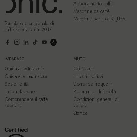
Abbonamento caffè
Macchine da caffè
Macchina per il caffè JURA
Torrefattore artigianale di
caffè specialty dal 2017
Facebook
Instagram
LinkedIn
TikTok
YouTube
IMPARARE
AIUTO
Guida all'estrazione
Contattaci!
Guida alle macinature
I nostri indirizzi
Sostenibilità
Domande frequenti
La torrefazione
Programma di fedeltà
Comprendere il caffè
Condizioni generali di
specialty
vendita
Stampa