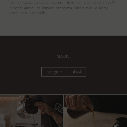
Qui, ti inviamo solo cose concrete: offerte esclusive, notizie sul caffè
e magari anche una sorpresa ben tostata. Niente capsule, niente
spam, solo buon caffè.
SEGUICI
Instagram
TikTok