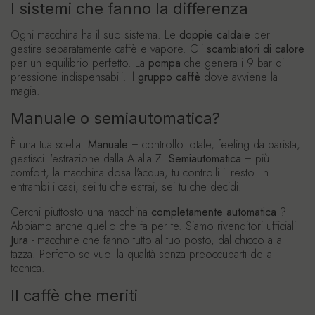
I sistemi che fanno la differenza
Ogni macchina ha il suo sistema. Le
doppie caldaie
per
gestire separatamente caffè e vapore. Gli
scambiatori di calore
per un equilibrio perfetto. La
pompa
che genera i 9 bar di
pressione indispensabili. Il
gruppo caffè
dove avviene la
magia.
Manuale o semiautomatica?
È una tua scelta.
Manuale
= controllo totale, feeling da barista,
gestisci l'estrazione dalla A alla Z.
Semiautomatica
= più
comfort, la macchina dosa l'acqua, tu controlli il resto. In
entrambi i casi, sei tu che estrai, sei tu che decidi.
Cerchi piuttosto una macchina
completamente automatica
?
Abbiamo anche quello che fa per te. Siamo rivenditori ufficiali
Jura
- macchine che fanno tutto al tuo posto, dal chicco alla
tazza. Perfetto se vuoi la qualità senza preoccuparti della
tecnica.
Il caffè che meriti