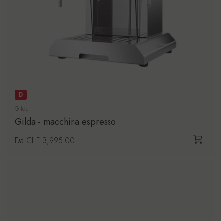
D
Gilda
Gilda - macchina espresso
Prezzo di listino
Da CHF 3,995.00