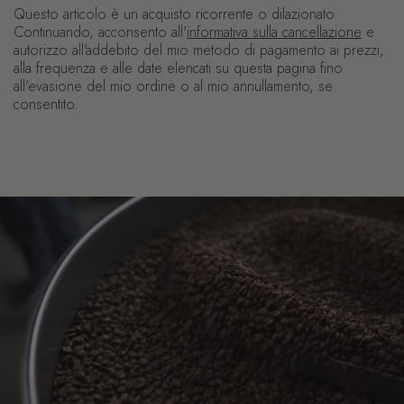
Questo articolo è un acquisto ricorrente o dilazionato.
Continuando, acconsento all'
informativa sulla cancellazione
e
autorizzo all'addebito del mio metodo di pagamento ai prezzi,
alla frequenza e alle date elencati su questa pagina fino
all'evasione del mio ordine o al mio annullamento, se
consentito.