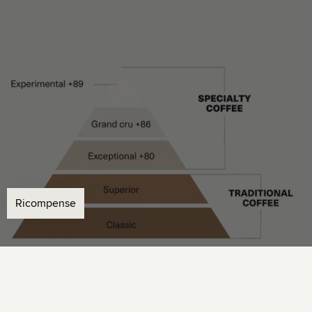
Qualità dei nostri caffè verdi
Top
Caffè Specialty 80+