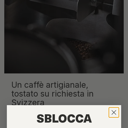
Un caffè artigianale,
tostato su richiesta in
Svizzera
Poniamo particolare attenzione a offrirti caffè di estrema
SBLOCCA
freschezza. I nostri caffè sono tostati su richiesta in lotti
da 15 kg, per esaltare i loro aromi. Garantiamo una data