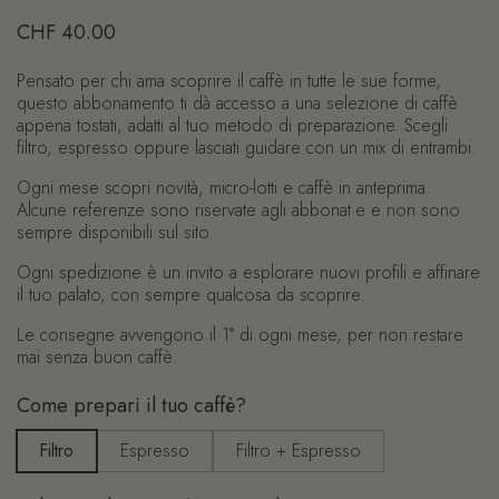
Prezzo di listino
CHF 40.00
Pensato per chi ama scoprire il caffè in tutte le sue forme,
questo abbonamento ti dà accesso a una selezione di caffè
appena tostati, adatti al tuo metodo di preparazione. Scegli
filtro, espresso oppure lasciati guidare con un mix di entrambi.
Ogni mese scopri novità, micro-lotti e caffè in anteprima.
Alcune referenze sono riservate agli abbonat·e e non sono
sempre disponibili sul sito.
Ogni spedizione è un invito a esplorare nuovi profili e affinare
il tuo palato, con sempre qualcosa da scoprire.
Le consegne avvengono il 1° di ogni mese, per non restare
mai senza buon caffè.
Come prepari il tuo caffè?
Filtro
Espresso
Filtro + Espresso