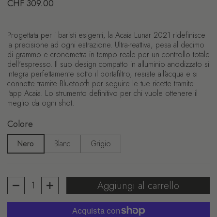
Prezzo di listino
CHF 309.00
Progettata per i baristi esigenti, la
Acaia Lunar 2021
ridefinisce
la precisione ad ogni estrazione. Ultra-reattiva, pesa al decimo
di grammo e cronometra in tempo reale per un controllo totale
dell'espresso. Il suo design compatto in alluminio anodizzato si
integra perfettamente sotto il portafiltro, resiste all'acqua e si
connette tramite Bluetooth per seguire le tue ricette tramite
l'app Acaia. Lo strumento definitivo per chi vuole ottenere il
meglio da ogni shot.
Colore
Nero
Blanc
Grigio
Quantità
Aggiungi al carrello