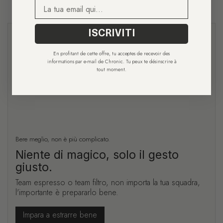
E-mail
ISCRIVITI
En profitant de cette offre, tu acceptes de recevoir des
informations par e-mail de Chronic. Tu peux te désinscrire à
tout moment.
Bere meglio, non è più complicato.
Niente di magico, solo il gesto
giusto.
Team espresso o team filtro, non importa la tua squadra,
l'importante è prepararlo bene.
Impara a estrarre bene