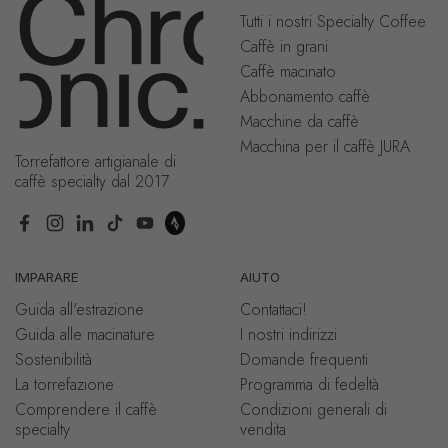
Tutti i nostri Specialty Coffee
Caffè in grani
Caffè macinato
Abbonamento caffè
Macchine da caffè
Macchina per il caffè JURA
Torrefattore artigianale di
caffè specialty dal 2017
Facebook
Instagram
LinkedIn
TikTok
YouTube
IMPARARE
AIUTO
Guida all'estrazione
Contattaci!
Guida alle macinature
I nostri indirizzi
Sostenibilità
Domande frequenti
La torrefazione
Programma di fedeltà
Comprendere il caffè
Condizioni generali di
specialty
vendita