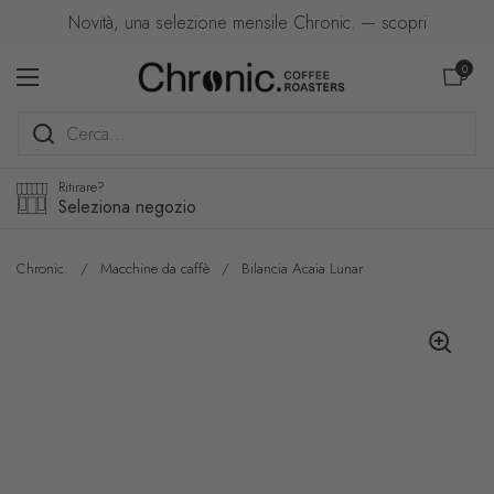
Passa ai contenuti
Novità, una selezione mensile Chronic. — scopri
Apri carre
0
Apri menu
Ritirare?
Seleziona negozio
Chronic.
/
Macchine da caffè
/
Bilancia Acaia Lunar