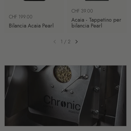
Prezzo di listino
CHF 39.00
Prezzo di listino
CHF 199.00
Acaia - Tappetino per
Bilancia Acaia Pearl
bilancia Pearl
1
/
2
Diapositiva precedente
Diapositiva successiva