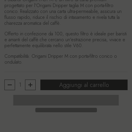
progettato per l'
Origami Dripper taglia M con porta-filtro
conico
. Realizzato con una carta ultra-permeabile, assicura un
flusso rapido, riduce il rischio di intasamento e rivela tutta la
chiarezza aromatica del caffè.
Offerto in confezione da 100, questo filtro è ideale per baristi
e amanti del caffè che cercano un'estrazione precisa, vivace e
perfettamente equilibrata nello stile V60.
Compatibilità
: Origami Dripper M con porta-filtro conico o
ondulato.
Quantità
Aggiungi al carrello