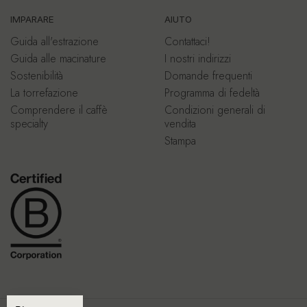
IMPARARE
AIUTO
Guida all'estrazione
Contattaci!
Guida alle macinature
I nostri indirizzi
Sostenibilità
Domande frequenti
La torrefazione
Programma di fedeltà
Comprendere il caffè
Condizioni generali di
specialty
vendita
Stampa