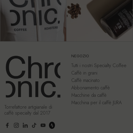
NEGOZIO
Tutti i nostri Specialty Coffee
Caffè in grani
Caffè macinato
Abbonamento caffè
Macchine da caffè
Macchina per il caffè JURA
Torrefattore artigianale di
caffè specialty dal 2017
Facebook
Instagram
LinkedIn
TikTok
YouTube