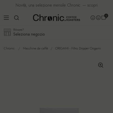
Passa ai contenuti
Novità, una selezione mensile Chronic. — scopri
Apri carre
0
Accoun
Apri menu
Account
Ritirare?
Seleziona negozio
Chronic.
/
Macchine da caffè
/
ORIGAMI - Filtro Dripper Origami