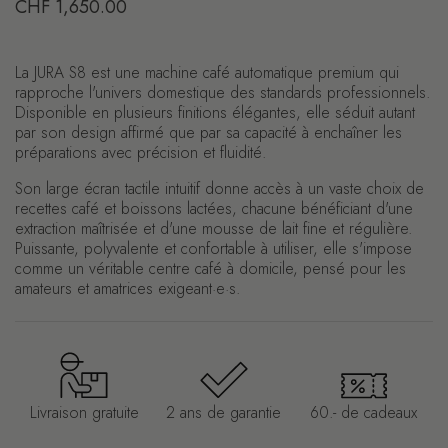
Prix régulier
CHF 1,650.00
La JURA S8 est une machine café automatique premium qui
rapproche l'univers domestique des standards professionnels.
Disponible en plusieurs finitions élégantes, elle séduit autant
par son design affirmé que par sa capacité à enchaîner les
préparations avec précision et fluidité.
Son large écran tactile intuitif donne accès à un vaste choix de
recettes café et boissons lactées, chacune bénéficiant d'une
extraction maîtrisée et d'une mousse de lait fine et régulière.
Puissante, polyvalente et confortable à utiliser, elle s'impose
comme un véritable centre café à domicile, pensé pour les
amateurs et amatrices exigeant·e·s.
Livraison gratuite
2 ans de garantie
60.- de cadeaux