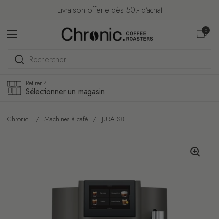
Passer au contenu
Livraison offerte dès 50.- d’achat
Ouvrir le pa
0
Ouvrir le menu
Retirer ?
Sélectionner un magasin
Chronic.
/
Machines à café
/
JURA S8