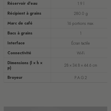
Réservoir d'eau
1.9 l
Récipient à grains
280.0 g
Marc de café
16 portions max.
Bacs à grains
1
Interface
Écran tactile
Connectivité
Wi-Fi
Dimensions (l × h ×
28 × 34.8 × 44.6 cm
p)
Broyeur
P.A.G.2