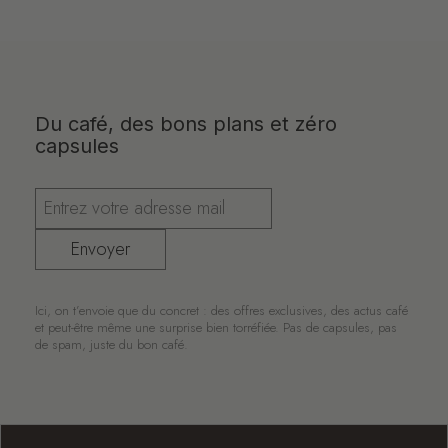
Du café, des bons plans et zéro
capsules
Envoyer
Ici, on t’envoie que du concret : des offres exclusives, des actus café
et peut-être même une surprise bien torréfiée. Pas de capsules, pas
de spam, juste du bon café.