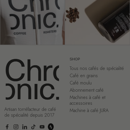
SHOP
Tous nos cafés de spécialité
Café en grains
Café moulu
Abonnement café
Machines à café et
accessoires
Artisan torréfacteur de café
Machine à café JURA
de spécialité depuis 2017
Facebook
Instagram
LinkedIn
TikTok
YouTube