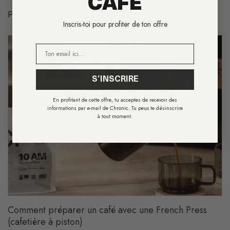
CAFÉ
Plus d'articles
Inscris-toi pour profiter de ton offre
E-mail
S’INSCRIRE
En profitant de cette offre, tu acceptes de recevoir des
informations par e-mail de Chronic. Tu peux te désinscrire
à tout moment.
Comment préparer un café avec une French Press
(cafetière à piston)