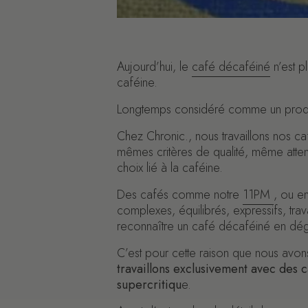
Aujourd’hui, le
café décaféiné
n’est p
caféine.
Longtemps considéré comme un produit
Chez Chronic., nous travaillons nos 
mêmes critères de qualité, même attent
choix lié à la caféine.
Des cafés comme notre
11PM
, ou e
complexes, équilibrés, expressifs, tr
reconnaître un café décaféiné en dégu
C’est pour cette raison que nous avons
travaillons exclusivement avec des c
supercritiqu
e.