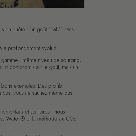
ce·s en quête d’un goût “café” sans
iné a profondément évolué.
re gamme : même niveau de sourcing,
us un compromis sur le goût, mais un
 bons exemples. Des profils
des cas, vous ne sauriez même pas
nementaux et sanitaires :
nous
iss Water®
et la
méthode au CO₂