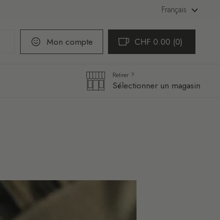
Langue
Français
Mon compte
CHF 0.00
0
Ouvrir le panier
Mon panier Total:
produit dans votre pani
Retirer ?
Sélectionner un magasin