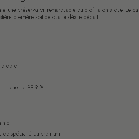
rmet une préservation remarquable du profil aromatique. Le caf
atière première soit de qualité dès le départ.
 propre
é, proche de 99,9 %
amme
s de spécialité
ou premium