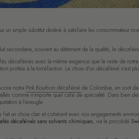
lus un simple substitut destiné à satisfaire les consommateur·ri
 secondaire, souvent au détriment de la qualité, le décafé
cafés décaféinés avec la même exigence que le reste de not
ion portée à la torréfaction. Le choix d’un décaféiné n’est pl
ncore notre
Pink Bourbon décaféiné
de Colombie, en sont de
availlés comme n’importe quel café de spécialité. Dans bien 
station à l’aveugle.
 fait un choix clair et cohérent avec nos engagements environ
afés décaféinés sans solvants chimiques
, via le procédé
Sw