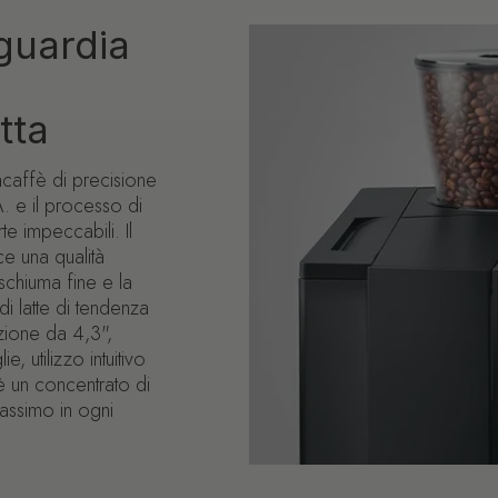
guardia
tta
acaffè di precisione
. e il processo di
te impeccabili. Il
e una qualità
schiuma fine e la
 latte di tendenza
zione da 4,3",
, utilizzo intuitivo
è un concentrato di
massimo in ogni