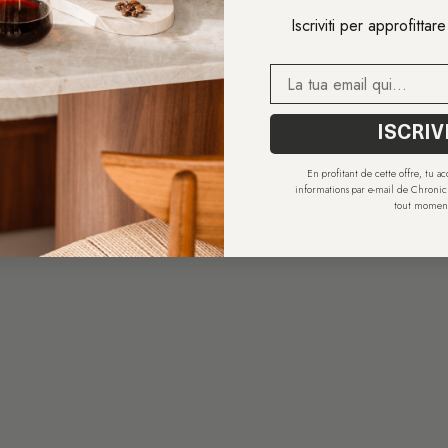
Iscriviti per approfittar
E-mail
ISCRIV
En profitant de cette offre, tu a
informations par e-mail de Chronic.
tout momen