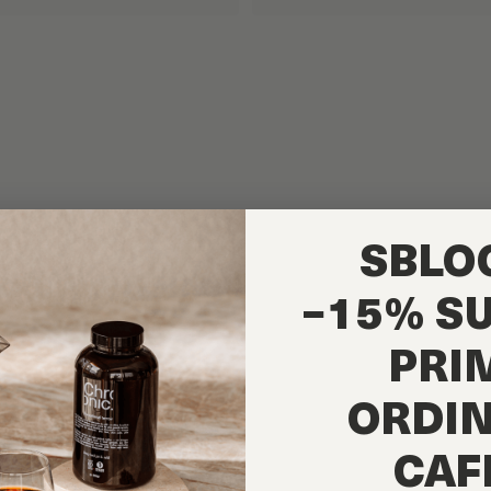
SBLO
−15% S
PRI
ORDIN
CAF