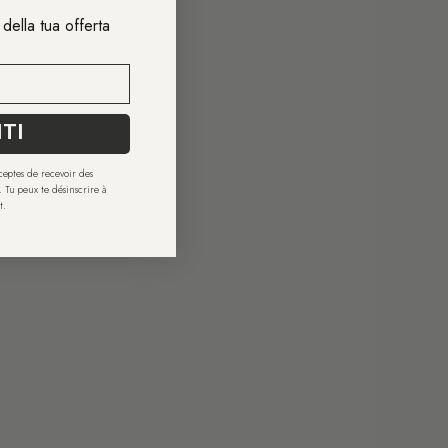
e della tua offerta
ITI
cceptes de recevoir des
 Tu peux te désinscrire à
t.