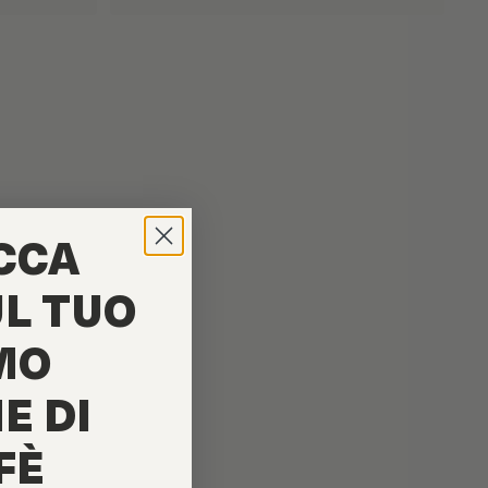
CCA
UL TUO
MO
E DI
FÈ