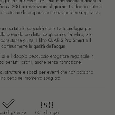
 di gamma professionale.
Due macinacaffè a dischi in
fino a 200 preparazioni al giorno
. La doppia catena
concatenare le preparazioni senza perdere regolarità,
ione su tutte le specialità corte. La
tecnologia per
le bevande con latte: cappuccino, flat white, latte
nsistenza giusta. Il filtro
CLARIS Pro Smart
e il
continuamente la qualità dell’acqua.
ici
e il doppio beccuccio erogatore regolabile in
zzo per tutti i profili, anche senza formazione.
ndi strutture e spazi per eventi
che non possono
hina ceda nel momento sbagliato.
si di garanzia
60.- di regali