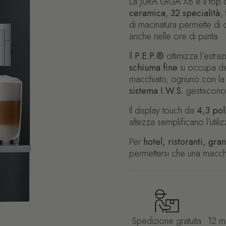
La JURA GIGA X8 è il top
ceramica
,
32 specialità
,
di macinatura permette di 
anche nelle ore di punta.
Il
P.E.P.®
ottimizza l’estraz
schiuma fine
si occupa del
macchiato, ognuno con la co
sistema I.W.S.
gestiscono 
Il display touch da
4,3 poll
altezza semplificano l’utili
Per
hotel, ristoranti, gra
permettersi che una macc
Spedizione gratuita
12 me