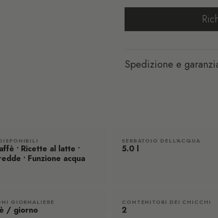
Ric
Spedizione e garanzi
DISPONIBILI
SERBATOIO DELL'ACQUA
ffè • Ricette al latte •
5.0 l
fredde • Funzione acqua
ONI GIORNALIERE
CONTENITORI DEI CHICCHI
è / giorno
2