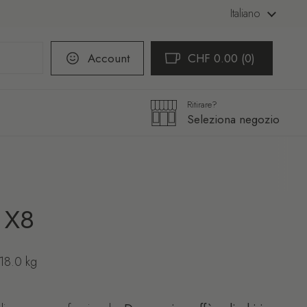
Lingua
Italiano
Account
CHF 0.00
0
Apri carrello
Carrello Totale:
prodotti nel carrello
Ritirare?
Seleziona negozio
 X8
18.0 kg