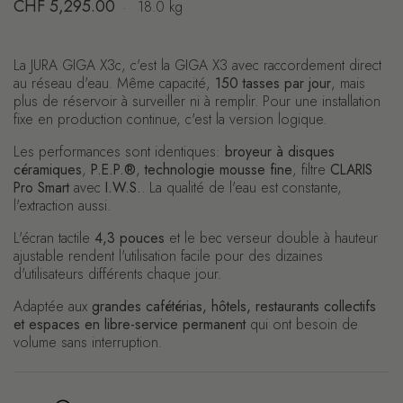
Prix régulier
CHF 5,295.00
·
18.0 kg
La JURA GIGA X3c, c'est la GIGA X3 avec raccordement direct
au réseau d'eau. Même capacité,
150 tasses par jour
, mais
plus de réservoir à surveiller ni à remplir. Pour une installation
fixe en production continue, c'est la version logique.
Les performances sont identiques:
broyeur à disques
céramiques
,
P.E.P.®
,
technologie mousse fine
, filtre
CLARIS
Pro Smart
avec
I.W.S.
. La qualité de l'eau est constante,
l'extraction aussi.
L'écran tactile
4,3 pouces
et le bec verseur double à hauteur
ajustable rendent l'utilisation facile pour des dizaines
d'utilisateurs différents chaque jour.
Adaptée aux
grandes cafétérias, hôtels, restaurants collectifs
et espaces en libre-service permanent
qui ont besoin de
volume sans interruption.