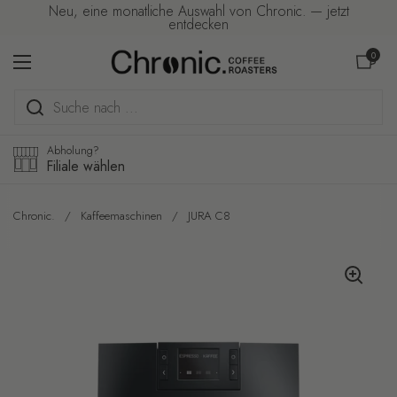
Zum Inhalt springen
Neu, eine monatliche Auswahl von Chronic. — jetzt
entdecken
Warenkorb ö
0
Menü öffnen
Abholung?
Filiale wählen
Chronic.
/
Kaffeemaschinen
/
JURA C8