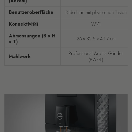
(Anzahl)
Benutzeroberfläche
Bildschirm mit physischen Tasten
Konnektivität
Wi-Fi
Abmessungen (B × H
26 × 32.5 × 43.7 cm
× T)
Professional Aroma Grinder
Mahlwerk
(P.A.G.)