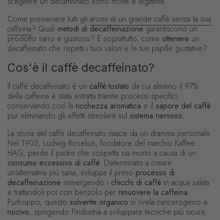
scegliere un decaffeinato sono molte e legittime.
Come preservare tutti gli
aromi di un grande caffè senza la sua
caffeina
? Quali
metodi di decaffeinazione
garantiscono un
prodotto sano e gustoso? E soprattutto, come
ottenere
un
decaffeinato che rispetti i tuoi valori e le tue papille gustative?
Cos'è il caffè decaffeinato?
Il caffè decaffeinato è un
caffè tostato
da cui almeno il 97%
della caffeina è stata estratta tramite processi specifici,
conservando così la
ricchezza aromatica
e il
sapore del caffè
pur eliminando gli effetti stimolanti sul
sistema nervoso
.
La storia del caffè decaffeinato nasce da un dramma personale.
Nel 1903, Ludwig Roselius, fondatore del marchio Kaffee
HAG, perde il padre che sospetta sia morto a causa di un
consumo eccessivo di caffè
. Determinato a creare
un'alternativa più sana, sviluppa il primo
processo di
decaffeinazione
immergendo i
chicchi di caffè
in acqua salata
e trattandoli poi con benzolo per
rimuovere la caffeina
.
Purtroppo, questo
solvente organico
si rivela cancerogeno e
nocivo
, spingendo l'industria a sviluppare tecniche più sicure.