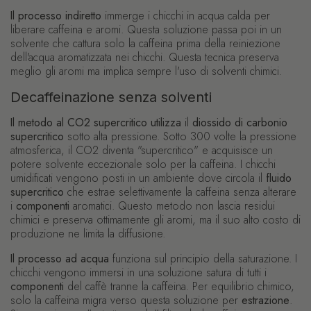
Il processo indiretto
immerge i chicchi in acqua calda per
liberare caffeina e aromi. Questa soluzione passa poi in un
solvente che cattura solo la caffeina prima della reiniezione
dell'acqua aromatizzata nei chicchi. Questa tecnica preserva
meglio gli aromi ma implica sempre l'uso di solventi chimici.
Decaffeinazione senza solventi
Il metodo al CO2 supercritico
utilizza
il
diossido di carbonio
supercritico
sotto alta pressione. Sotto 300 volte la pressione
atmosferica, il CO2 diventa "supercritico" e acquisisce un
potere solvente eccezionale solo per la caffeina. I chicchi
umidificati vengono posti in un ambiente dove circola il
fluido
supercritico
che estrae selettivamente la caffeina senza alterare
i
componenti
aromatici. Questo metodo non lascia residui
chimici e preserva ottimamente gli aromi, ma il suo alto costo di
produzione ne limita la diffusione.
Il processo ad acqua
funziona sul principio della saturazione. I
chicchi vengono immersi in una soluzione satura di tutti i
componenti
del caffè tranne la caffeina. Per equilibrio chimico,
solo la caffeina migra verso questa soluzione per
estrazione
.