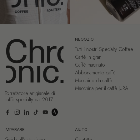
NEGOZIO
Tutti i nostri Specialty Coffee
Caffè in grani
Caffè macinato
Abbonamento caffè
Macchine da caffè
Macchina per il caffè JURA
Torrefattore artigianale di
caffè specialty dal 2017
Facebook
Instagram
LinkedIn
TikTok
YouTube
IMPARARE
AIUTO
Guida all'estrazione
Contattaci!