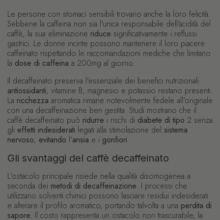
Le persone con stomaci sensibili trovano anche la loro felicità.
Sebbene la caffeina non sia l'unica responsabile dell'acidità del
caffè, la sua eliminazione
riduce
significativamente i reflussi
gastrici. Le donne incinte possono mantenere il loro piacere
caffeinato rispettando le raccomandazioni mediche che limitano
la
dose di caffeina
a 200mg al giorno.
Il decaffeinato preserva l'essenziale dei benefici nutrizionali:
antiossidanti
, vitamine B, magnesio e potassio restano presenti.
La
ricchezza
aromatica rimane notevolmente fedele all'originale
con una decaffeinazione ben gestita. Studi mostrano che il
caffè decaffeinato può
ridurre
i rischi di
diabete di tipo
2 senza
gli
effetti indesiderati
legati alla stimolazione del
sistema
nervoso
,
evitando
l'
ansia
e i
gonfiori
.
Gli svantaggi del caffè decaffeinato
L'ostacolo principale risiede nella qualità disomogenea a
seconda dei
metodi di decaffeinazione
. I processi che
utilizzano solventi chimici possono lasciare residui indesiderati
e alterare il profilo aromatico, portando talvolta a una
perdita di
sapore.
Il costo rappresenta un ostacolo non trascurabile, la