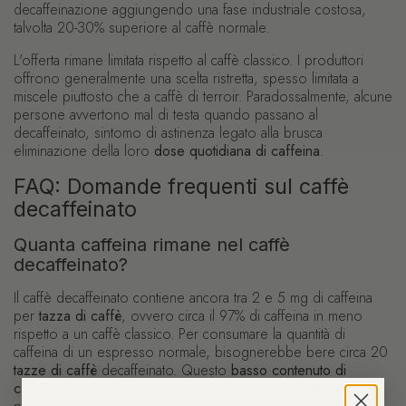
decaffeinazione aggiungendo una fase industriale costosa,
talvolta 20-30% superiore al caffè normale.
L'offerta rimane limitata rispetto al caffè classico. I produttori
offrono generalmente una scelta ristretta, spesso limitata a
miscele piuttosto che a caffè di terroir. Paradossalmente, alcune
persone avvertono mal di testa quando passano al
decaffeinato, sintomo di astinenza legato alla brusca
eliminazione della loro
dose quotidiana di caffeina
.
FAQ: Domande frequenti sul caffè
decaffeinato
Quanta caffeina rimane nel caffè
decaffeinato?
Il caffè decaffeinato contiene ancora tra 2 e 5 mg di caffeina
per
tazza di caffè
, ovvero circa il 97% di caffeina in meno
rispetto a un caffè classico. Per consumare la quantità di
caffeina di un espresso normale, bisognerebbe bere circa 20
tazze di caffè
decaffeinato. Questo
basso contenuto di
caffeina
lo rende una bevanda perfettamente adatta alle