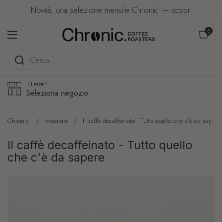
Passa ai contenuti
Novità, una selezione mensile Chronic. — scopri
Apri carre
0
Apri menu
Ritirare?
Seleziona negozio
Chronic.
/
Imparare
/
Il caffè decaffeinato - Tutto quello che c'è da sapere
Il caffè decaffeinato - Tutto quello
che c'è da sapere