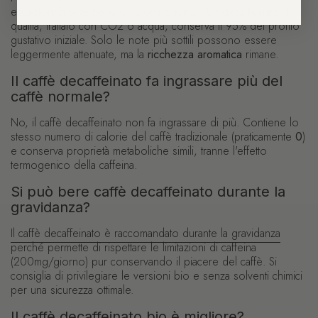
eccezionalmente bene gli aromi originali. Un decaffeinato di
qualità, trattato con CO2 o acqua, conserva il 95% del profilo
gustativo iniziale. Solo le note più sottili possono essere
leggermente attenuate, ma la
ricchezza aromatica
rimane.
Il caffè decaffeinato fa ingrassare più del
caffè normale?
No, il caffè decaffeinato non fa ingrassare di più. Contiene lo
stesso numero di calorie del caffè tradizionale (praticamente
0
)
e conserva proprietà metaboliche simili, tranne l'effetto
termogenico della caffeina.
Si può bere caffè decaffeinato durante la
gravidanza?
Il caffè decaffeinato è raccomandato durante la gravidanza
perché permette di rispettare le limitazioni di caffeina
(200mg/giorno) pur conservando il piacere del caffè. Si
consiglia di privilegiare le versioni bio e senza solventi chimici
per una sicurezza ottimale.
Il caffè decaffeinato bio è migliore?