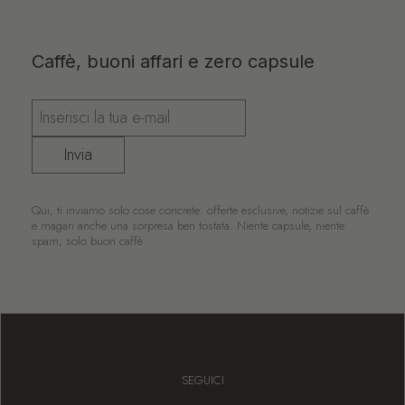
Caffè, buoni affari e zero capsule
Invia
Qui, ti inviamo solo cose concrete: offerte esclusive, notizie sul caffè
e magari anche una sorpresa ben tostata. Niente capsule, niente
spam, solo buon caffè.
SEGUICI