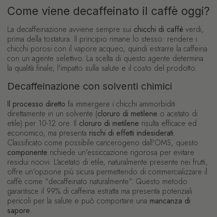
Come viene decaffeinato il caffè oggi?
La decaffeinazione avviene sempre sui
chicchi di caffè
verdi,
prima della tostatura. Il principio rimane lo stesso: rendere i
chicchi porosi con il vapore acqueo, quindi estrarre la caffeina
con un agente selettivo. La scelta di questo agente determina
la qualità finale, l'impatto sulla salute e il costo del prodotto.
Decaffeinazione con solventi chimici
Il processo diretto
fa immergere i chicchi ammorbiditi
direttamente in un solvente (
cloruro di metilene
o acetato di
etile) per 10-12 ore. Il
cloruro di metilene
risulta efficace ed
economico, ma presenta
rischi di effetti indesiderati
.
Classificato come possibile cancerogeno dall'OMS, questo
componente
richiede un'essiccazione rigorosa per evitare
residui nocivi. L'acetato di etile, naturalmente presente nei frutti,
offre un'opzione più sicura permettendo di commercializzare il
caffè come "decaffeinato naturalmente". Questo metodo
garantisce il 99% di caffeina estratta ma presenta potenziali
pericoli per la salute e può comportare una
mancanza di
sapore
.