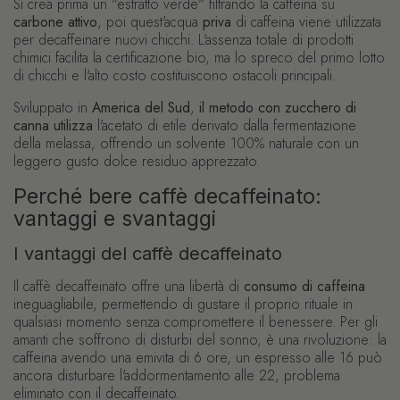
Si crea prima un "estratto verde" filtrando la caffeina su
carbone attivo
, poi quest'acqua
priva
di caffeina viene utilizzata
per decaffeinare nuovi chicchi. L'assenza totale di prodotti
chimici facilita la certificazione bio, ma lo spreco del primo lotto
di chicchi e l'alto costo costituiscono ostacoli principali.
Sviluppato in
America del Sud
,
il metodo con zucchero di
canna
utilizza
l'acetato di etile derivato dalla fermentazione
della melassa, offrendo un solvente 100% naturale con un
leggero gusto dolce residuo apprezzato.
Perché bere caffè decaffeinato:
vantaggi e svantaggi
I vantaggi del caffè decaffeinato
Il caffè decaffeinato offre una libertà di
consumo di caffeina
ineguagliabile, permettendo di gustare il proprio rituale in
qualsiasi momento senza compromettere il benessere. Per gli
amanti che soffrono di disturbi del sonno, è una rivoluzione: la
caffeina avendo una emivita di 6 ore, un espresso alle 16 può
ancora disturbare l'addormentamento alle 22, problema
eliminato con il decaffeinato.