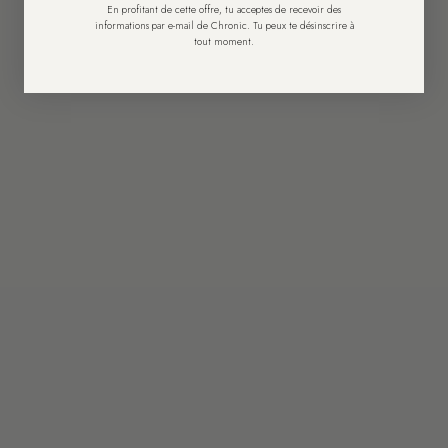
En profitant de cette offre, tu acceptes de recevoir des
informations par e-mail de Chronic. Tu peux te désinscrire à
tout moment.