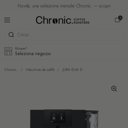
Passa ai contenuti
Novità, una selezione mensile Chronic. — scopri
Apri carre
0
Apri menu
Ritirare?
Seleziona negozio
Chronic.
/
Macchine da caffè
/
JURA ENA 8