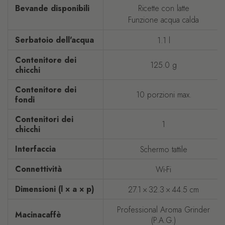
Bevande disponibili
Ricette con latte
Funzione acqua calda
Serbatoio dell'acqua
1.1 l
Contenitore dei
125.0 g
chicchi
Contenitore dei
10 porzioni max.
fondi
Contenitori dei
1
chicchi
Interfaccia
Schermo tattile
Connettività
Wi-Fi
Dimensioni (l × a × p)
27.1 × 32.3 × 44.5 cm
Professional Aroma Grinder
Macinacaffè
(P.A.G.)