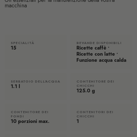
Gli essenziali per la manutenzione della vostra
macchina
SPECIALITÀ
BEVANDE DISPONIBILI
15
Ricette caffè •
Ricette con latte •
Funzione acqua calda
SERBATOIO DELL'ACQUA
CONTENITORE DEI
1.1 l
CHICCHI
125.0 g
CONTENITORE DEI
CONTENITORI DEI
FONDI
CHICCHI
10 porzioni max.
1