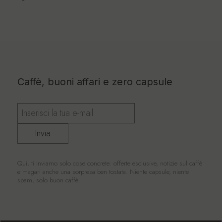
Caffè, buoni affari e zero capsule
Invia
Qui, ti inviamo solo cose concrete: offerte esclusive, notizie sul caffè
e magari anche una sorpresa ben tostata. Niente capsule, niente
spam, solo buon caffè.