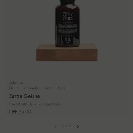
Colombia
Natural • Anaerobic • Thermal Shock
Zarza Geisha
Lime
Frutto della passione
Miele
Prezzo di listino
CHF 35.00
1
/
4
Diapositiva precedente
Diapositiva successiva