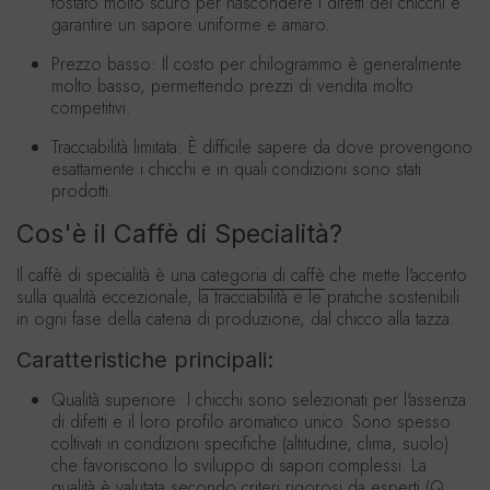
tostato molto scuro per nascondere i difetti dei chicchi e
garantire un sapore uniforme e amaro.
Prezzo basso:
Il costo per chilogrammo è generalmente
molto basso, permettendo prezzi di vendita molto
competitivi.
Tracciabilità limitata:
È difficile sapere da dove provengono
esattamente i chicchi e in quali condizioni sono stati
prodotti.
Cos'è il Caffè di Specialità?
Il caffè di specialità è una
categoria di caffè
che mette l'accento
sulla qualità eccezionale, la tracciabilità e le pratiche sostenibili
in ogni fase della catena di produzione, dal chicco alla tazza.
Caratteristiche principali:
Qualità superiore:
I chicchi sono selezionati per l'assenza
di difetti e il loro profilo aromatico unico. Sono spesso
coltivati in condizioni specifiche (altitudine, clima, suolo)
che favoriscono lo sviluppo di sapori complessi. La
qualità è valutata secondo criteri rigorosi da esperti (Q